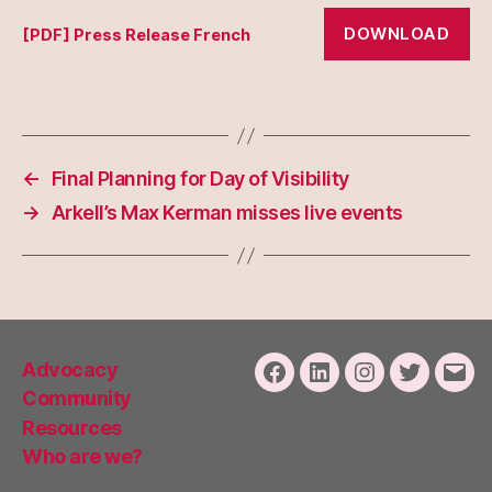
DOWNLOAD
[PDF] Press Release French
←
Final Planning for Day of Visibility
→
Arkell’s Max Kerman misses live events
Advocacy
Facebook
LinkedIn
Instagram
Twitter
Emai
Community
Resources
Who are we?