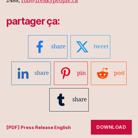
2488,
rob@freakypeople.ca
partager ça:
share
tweet
share
pin
post
share
DOWNLOAD
[PDF] Press Release English